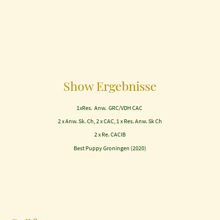
Show Ergebnisse
1xRes. Anw. GRC/VDH CAC
2 x Anw. Sk. Ch, 2 x CAC, 1 x Res. Anw. Sk Ch
2 x Re. CACIB
Best Puppy Groningen (2020)