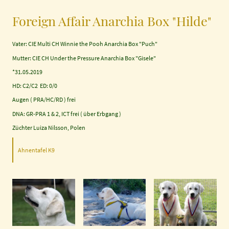
Foreign Affair Anarchia Box "Hilde"
Vater: CIE Multi CH Winnie the Pooh Anarchia Box "Puch"
Mutter: CIE CH Under the Pressure Anarchia Box "Gisele"
*31.05.2019
HD: C2/C2 ED: 0/0
Augen ( PRA/HC/RD ) frei
DNA: GR-PRA 1 & 2, ICT frei ( über Erbgang )
Züchter Luiza Nilsson, Polen
Ahnentafel K9