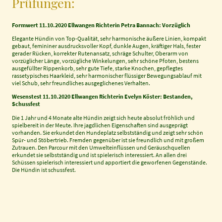
Prüfungen:
Formwert 11.10.2020 Ellwangen Richterin Petra Bannach: Vorzüglich
Elegante Hündin von Top-Qualität, sehr harmonische äußere Linien, kompakt
gebaut, femininer ausdrucksvoller Kopf, dunkle Augen, kräftiger Hals, fester
gerader Rücken, korrekter Rutenansatz, schräge Schulter, Oberarm von
vorzüglicher Länge, vorzügliche Winkelungen, sehr schöne Pfoten, bestens
ausgefüllter Rippenkorb, sehr gute Tiefe, starke Knochen, gepflegtes
rassetypisches Haarkleid, sehr harmonischer flüssiger Bewegungsablauf mit
viel Schub, sehr freundliches ausgeglichenes Verhalten.
Wesenstest 11.10.2020 Ellwangen Richterin Evelyn Köster: Bestanden,
Schussfest
Die 1 Jahr und 4 Monate alte Hündin zeigt sich heute absolut fröhlich und
spielbereit in der Meute. Ihre jagdlichen Eigenschaften sind ausgeprägt
vorhanden. Sie erkundet den Hundeplatz selbstständig und zeigt sehr schön
Spür- und Stöbertrieb. Fremden gegenüber ist sie freundlich und mit großem
Zutrauen. Den Parcour mit den Umwelteinflüssen und Geräuschquellen
erkundet sie selbstständig und ist spielerisch interessiert. An allen drei
Schüssen spielerisch interessiert und apportiert die geworfenen Gegenstände.
Die Hündin ist schussfest.